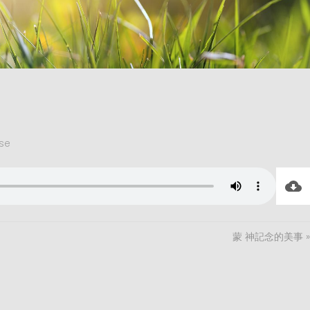
se
蒙 神記念的美事 »