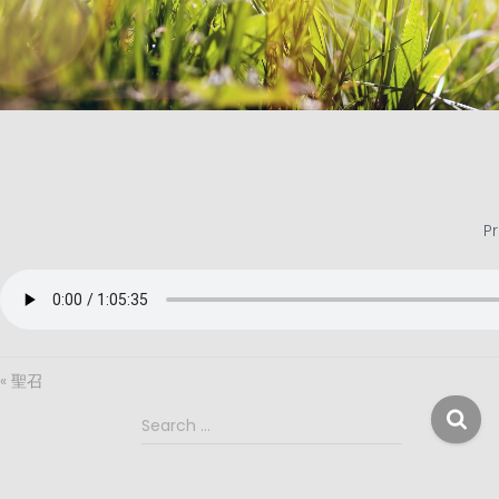
P
« 聖召
S
Search …
e
a
r