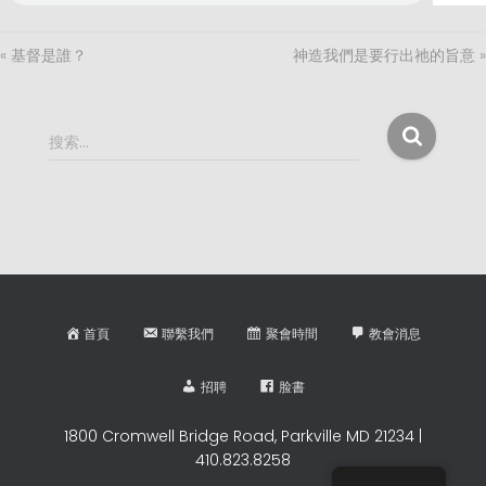
« 基督是誰？
神造我們是要行出祂的旨意 »
搜
搜索…
索
：
首頁
聯繫我們
聚會時間
教會消息
招聘
脸書
1800 Cromwell Bridge Road, Parkville MD 21234 |
410.823.8258