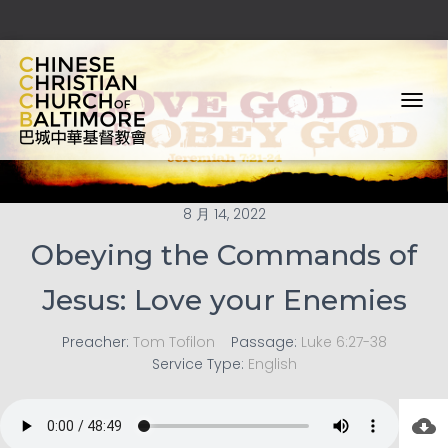
T
O
G
G
L
E
8 月 14, 2022
N
Obeying the Commands of
A
V
I
Jesus: Love your Enemies
G
A
Preacher:
Tom Tofilon
Passage:
Luke 6:27-38
T
I
Service Type:
English
O
N