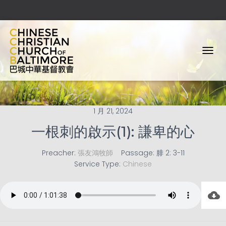
T
O
G
G
L
E
1 月 21, 2024
N
A
一根刺的啟示(1): 謙卑的心
V
I
Preacher:
張友鴻牧師
Passage:
腓 2: 3-11
G
Service Type:
Chinese
A
T
I
O
N