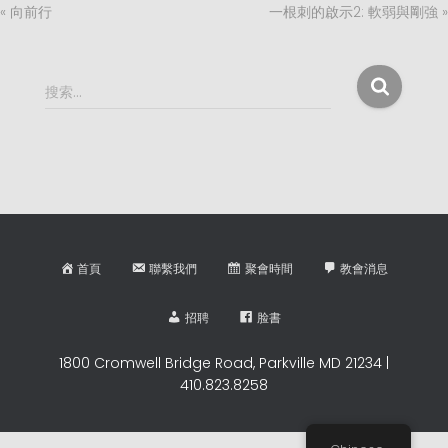
« 向前行
一根刺的啟示2: 軟弱與剛強 »
搜
搜索…
索
：
首頁
聯繫我們
聚會時間
教會消息
招聘
脸書
1800 Cromwell Bridge Road, Parkville MD 21234 |
410.823.8258