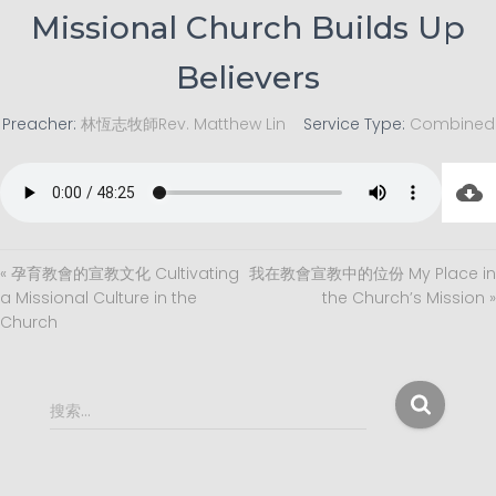
Missional Church Builds Up
Believers
Preacher:
林恆志牧師Rev. Matthew Lin
Service Type:
Combined
« 孕育教會的宣教文化 Cultivating
我在教會宣教中的位份 My Place in
a Missional Culture in the
the Church’s Mission »
Church
搜
搜索…
索
：