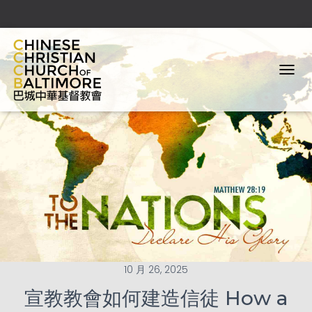
T
O
G
G
L
E
N
A
V
I
G
A
T
I
O
10 月 26, 2025
N
宣教教會如何建造信徒 How a