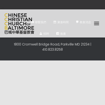
首頁
聯繫我們
聚會時間
教會消息
T
O
招聘
脸書
G
G
1800 Cromwell Bridge Road, Parkville MD 21234 |
L
410.823.8258
E
N
A
V
I
G
A
T
I
O
N