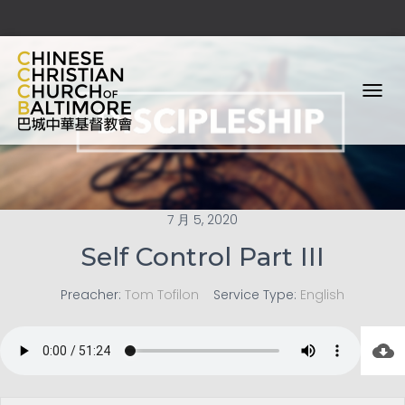
T
O
G
G
L
E
N
7 月 5, 2020
A
V
Self Control Part III
I
G
Preacher:
Tom Tofilon
Service Type:
English
A
T
I
O
N