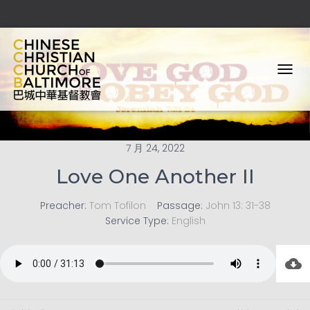
T
O
G
G
L
E
7 月 24, 2022
N
Love One Another II
A
V
I
Preacher:
Tom Tofilon
Passage:
John 13: 31-38
G
Service Type:
English
A
T
I
O
N