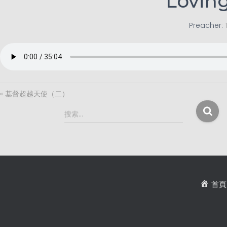
Loving
Preacher:
« 基督超越天使（二）
搜
搜索…
索
：
首頁