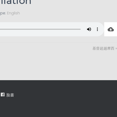
liation
ype:
English
基督超越摩西 »
脸書