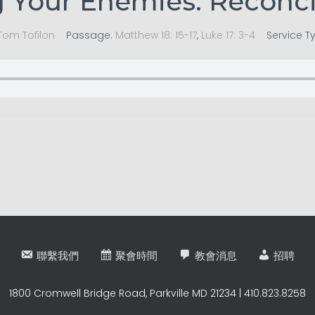
 Your Enemies: Reconci
Tom Tofilon
Passage:
Matthew 18: 15-17
,
Luke 17: 3-4
Service T
聯繫我們
聚會時間
教會消息
招聘
1800 Cromwell Bridge Road, Parkville MD 21234 | 410.823.8258