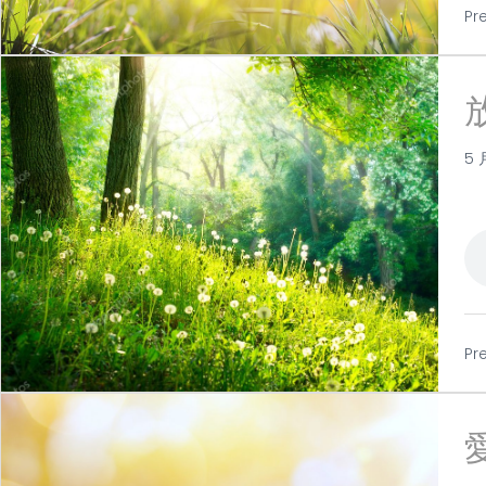
Pr
5 
Pr