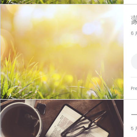
6 
Pr
5 