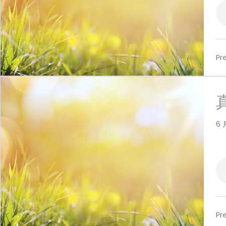
Pr
6 
Pr