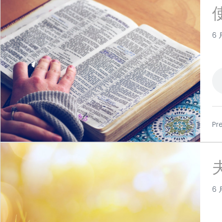
6 
Pr
6 