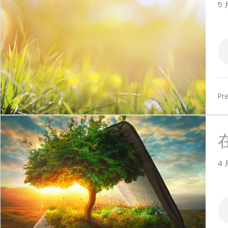
5 
Pr
4 