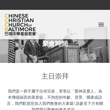
T
O
G
聚會時間
G
L
E
N
A
V
I
主日崇拜
G
A
T
I
我們是一群不屬于任何宗派，單單以「愛神及愛人」為
O
本傳掦福音的基督徒，不拘您的年齡、背景、職業或語
N
言，我們歡迎您加入我們教會的大家庭! 請參見下方有關
我們周日聚會的更多資訊。