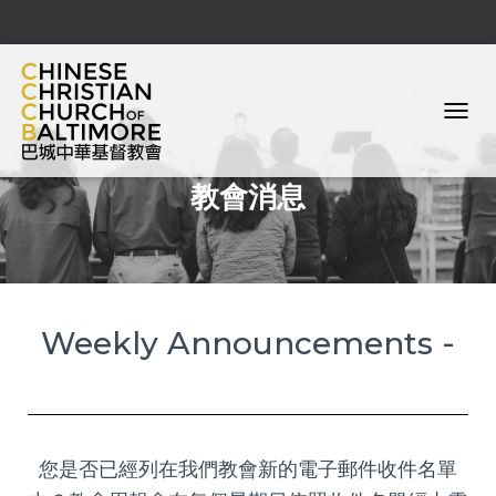
T
O
G
教會消息
G
L
E
N
A
V
I
Weekly Announcements -
G
A
T
I
O
N
您是否已經列在我們教會新的電子郵件收件名單