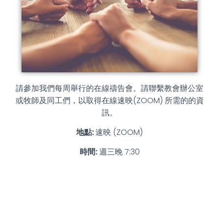
請參加我們每周舉行的在線禱告會。請聯繫教會辦公室
或牧師及同工們，以取得在線速映(ZOOM) 所需的的資
訊。
地點:
速映 (ZOOM)
時間:
週三晚 7:30