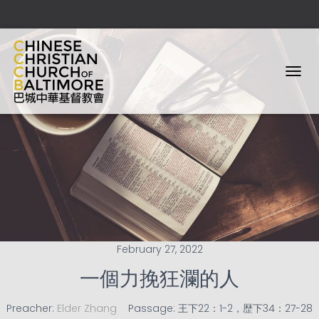
T
O
G
G
L
E
N
A
V
I
G
A
T
February 27, 2022
I
O
一個力挽狂瀾的人
N
Preacher:
Elder Zhang
Passage:
王下22：1-2，歴下34：27-28