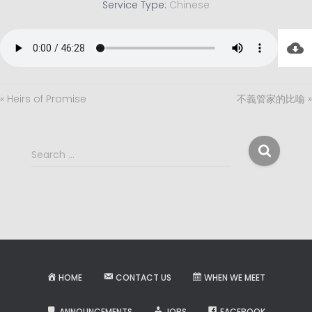
Service Type:
Chinese
« Heirs of Promise
不義管家的比喻 »
S
Search …
e
a
r
c
h
f
o
r
HOME
CONTACT US
WHEN WE MEET
:
ANNOUNCEMENTS
JOBS
FACEBOOK