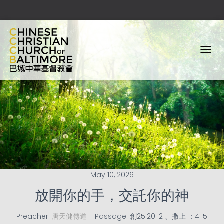
T
O
G
G
L
E
N
A
V
I
G
A
T
May 10, 2026
I
O
放開你的手，交託你的神
N
Preacher:
唐天健傳道
Passage:
創25:20-21、撒上1：4-5