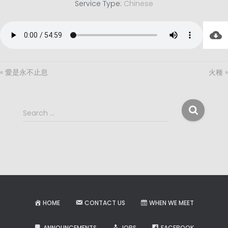
Service Type:
Chinese
« 愛是永不止息
火種 »
S
Search …
e
a
r
c
h
f
o
r
HOME
CONTACT US
WHEN WE MEET
:
ANNOUNCEMENTS
JOBS
FACEBOOK