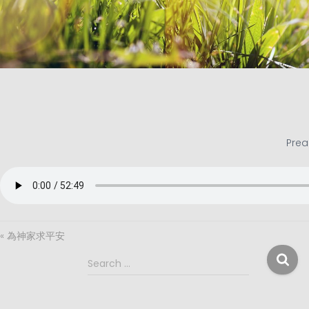
Prea
« 為神家求平安
S
Search …
e
a
r