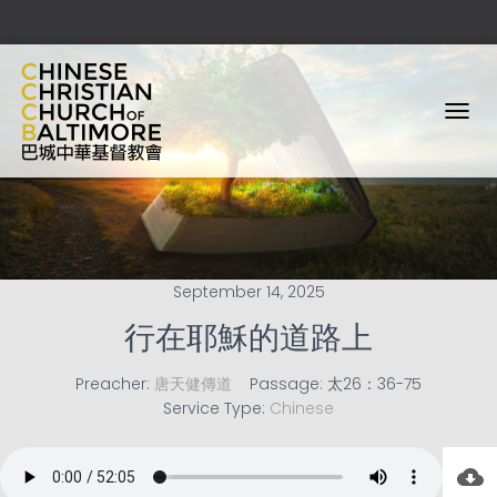
T
O
G
G
L
E
N
A
September 14, 2025
V
I
行在耶穌的道路上
G
A
T
Preacher:
唐天健傳道
Passage:
太26：36-75
I
Service Type:
Chinese
O
N