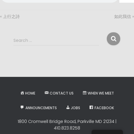
« 上行之詩
如此我信 »
S
Search …
e
a
r
c
h
f
o
r
HOME
CONTACT US
WHEN WE MEET
:
ANNOUNCEMENTS
JOBS
FACEBOOK
1800 Cromwell Bridge Road, Parkville MD 21234 |
410.823.8258