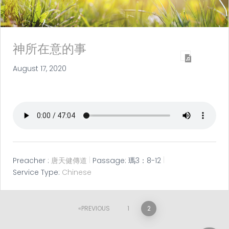
神所在意的事
August 17, 2020
Preacher :
唐天健傳道
Passage:
瑪3：8-12
Service Type:
Chinese
Posts
PREVIOUS
1
2