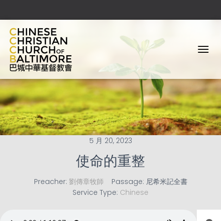
T
O
G
G
L
E
N
A
V
5 月 20, 2023
I
G
使命的重整
A
T
I
Preacher:
劉傳章牧師
Passage:
尼希米記全書
O
Service Type:
Chinese
N