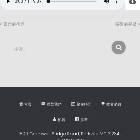
« 靈命的復甦
攔阻的突破 »
搜
搜索…
索
：
首頁
聯繫我們
聚會時間
教會消息
招聘
脸書
1800 Cromwell Bridge Road, Parkville MD 21234 |