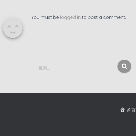
You must be
logged in
to post a comment.
搜
搜索…
索
：
首頁