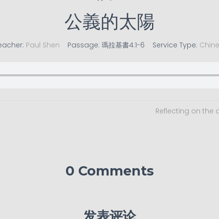
公義的太陽
eacher:
Paul Shen
Passage:
瑪拉基書4:1-6
Service Type:
Chin
Reflecting on the 
0 Comments
发表评论