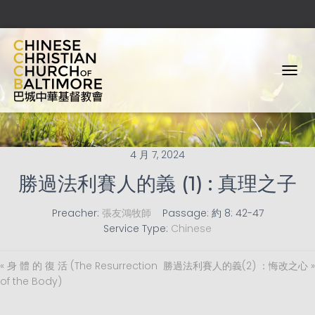
T
O
G
G
L
E
4 月 7, 2024
N
A
勝過法利賽人的義 (1) : 真理之子
V
I
Preacher:
張友鴻牧師
Passage:
約 8: 42-47
G
Service Type:
Chinese
A
T
I
« 身 體 的 復 活 (The Resurrection
勝過法利賽人的義(2) ：悔改之心 »
O
of the Body)
N