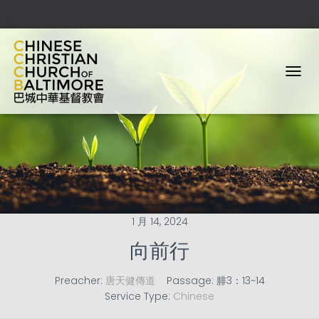
T
O
G
G
L
E
N
A
V
I
G
1 月 14, 2024
A
向前行
T
I
O
Preacher:
唐天健傳道
Passage:
腓3：13~14
N
Service Type:
Chinese