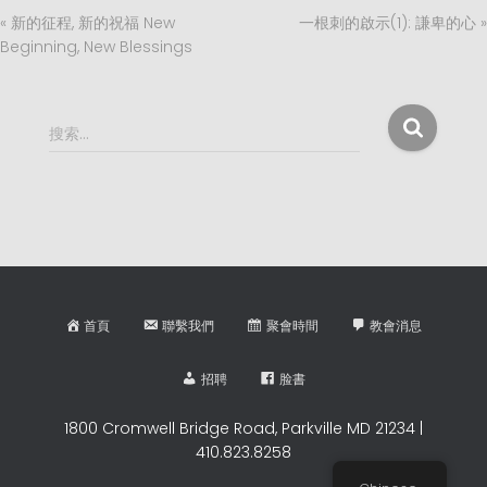
« 新的征程, 新的祝福 New
一根刺的啟示(1): 謙卑的心 »
Beginning, New Blessings
搜
搜索…
索
：
首頁
聯繫我們
聚會時間
教會消息
招聘
脸書
1800 Cromwell Bridge Road, Parkville MD 21234 |
410.823.8258