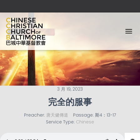
T
O
G
G
L
E
N
A
V
3 月 19, 2023
I
G
完全的服事
A
T
I
Preacher:
唐天健傳道
Passage:
斯4：13-17
O
Service Type:
Chinese
N