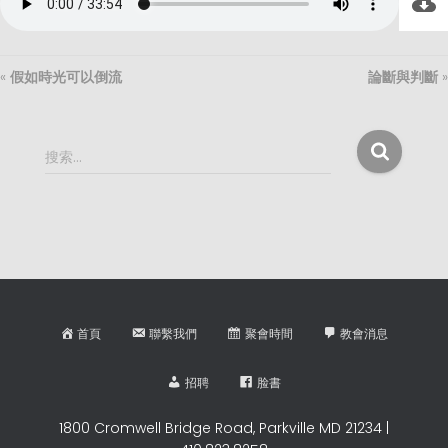
«
假如時光可以倒流
論斷與判斷
»
搜
搜索…
索
：
首頁
聯繫我們
聚會時間
教會消息
招聘
脸書
1800 Cromwell Bridge Road, Parkville MD 21234 |