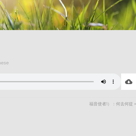
nese
福音使者1）：何去何從 »