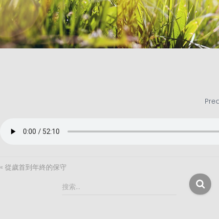
Pre
« 從歲首到年終的保守
搜
搜索…
索
：