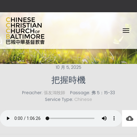
T
O
G
G
L
E
10 月 5, 2025
N
A
把握時機
V
I
Preacher:
張友鴻牧師
Passage:
弗 5：15-33
G
Service Type:
Chinese
A
T
I
O
N