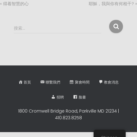
« 得着智慧的心
耶穌，我與你有何相干? »
搜
搜索…
索
：
首頁
聯繫我們
聚會時間
教會消息
招聘
脸書
1800 Cromwell Bridge Road, Parkville MD 21234 |
410.823.8258