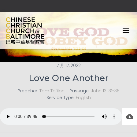
T
O
G
G
L
E
7 月 17, 2022
N
Love One Another
A
V
I
Preacher:
Tom Tofilon
Passage:
John 13: 31-38
G
Service Type:
English
A
T
I
O
N