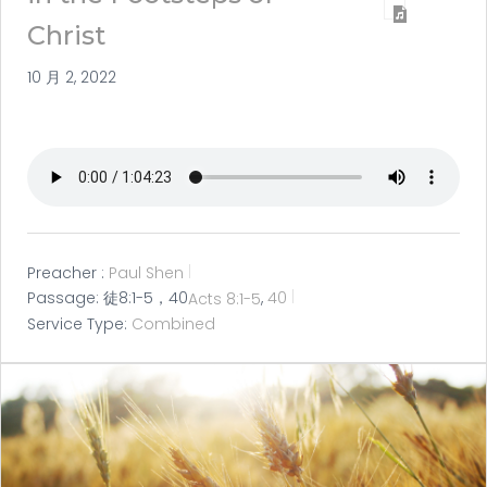
Christ
10 月 2, 2022
Preacher :
Paul Shen
Passage:
徒8:1-5，40
Acts 8:1-5
,
40
Service Type:
Combined