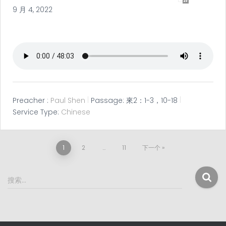
9 月 4, 2022
Preacher :
Paul Shen
Passage:
來2：1-3，10-18
Service Type:
Chinese
文
1
2
…
11
下一个
章
搜
搜索…
索
分
：
页