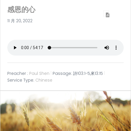
感恩的心
11 月 20, 2022
Preacher :
Paul Shen
Passage:
詩103:1-5,來13:15
Service Type:
Chinese