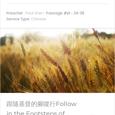
Preacher :
Paul Shen
Passage:
約4：34-38
Service Type:
Chinese
跟隨基督的腳蹤行Follow
in the Footsteps of