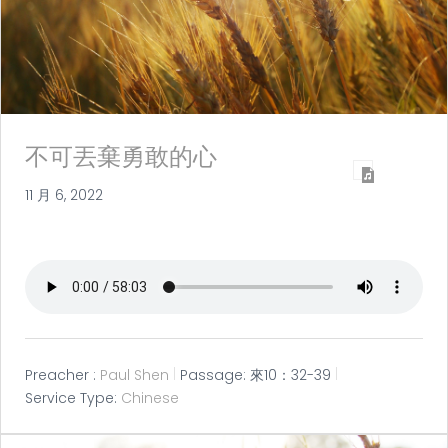
不可丟棄勇敢的心
11 月 6, 2022
Preacher :
Paul Shen
Passage:
來10：32-39
Service Type:
Chinese