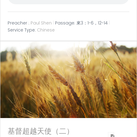
Preacher :
Paul Shen
Passage:
來3：1-6，12-14
Service Type:
Chinese
基督超越天使（二）