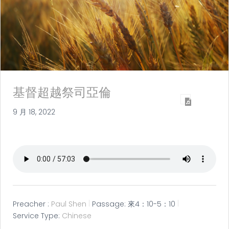
基督超越祭司亞倫
9 月 18, 2022
Preacher :
Paul Shen
Passage:
來4：10-5：10
Service Type:
Chinese