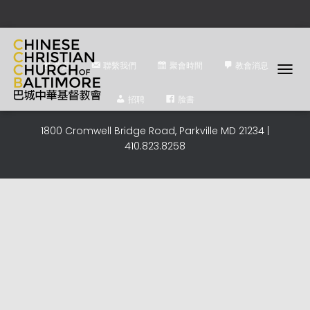
首頁
聯繫我們
聚會時間
教會消息
T
O
招聘
脸書
G
G
1800 Cromwell Bridge Road, Parkville MD 21234 |
L
410.823.8258
E
N
A
V
I
G
A
T
I
O
N