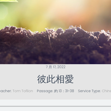
7 月 17, 2022
彼此相愛
eacher:
Tom Tofilon
Passage:
約 13：31-38
Service Type:
Chin