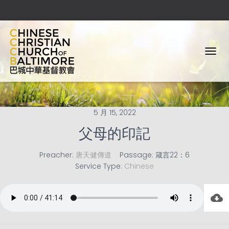
T
O
G
G
L
E
5 月 15, 2022
N
A
父母的印記
V
I
Preacher:
唐天健傳道
Passage:
箴言22：6
G
Service Type:
Chinese
A
T
I
O
N