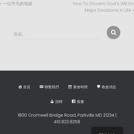
« 一位平凡的母親
How To Discern God’s Will for
Major Decisions in Life »
搜
搜索…
索
：
首頁
聯繫我們
聚會時間
教會消息
招聘
脸書
1800 Cromwell Bridge Road, Parkville MD 21234 |
410.823.8258