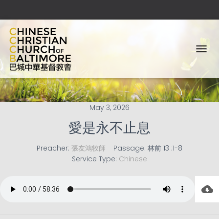
T
O
G
G
L
E
May 3, 2026
N
A
愛是永不止息
V
I
Preacher:
張友鴻牧師
Passage:
林前 13 :1-8
G
Service Type:
Chinese
A
T
I
O
N