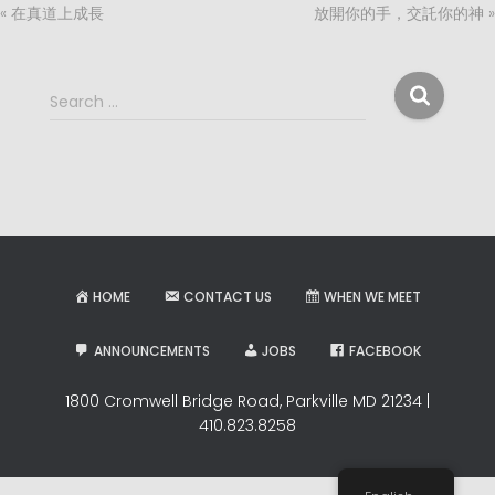
« 在真道上成長
放開你的手，交託你的神 »
S
Search …
e
a
r
c
h
f
o
r
HOME
CONTACT US
WHEN WE MEET
:
ANNOUNCEMENTS
JOBS
FACEBOOK
1800 Cromwell Bridge Road, Parkville MD 21234 |
410.823.8258