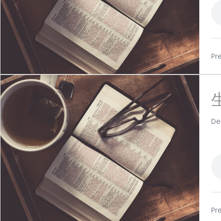
Pr
De
Pr