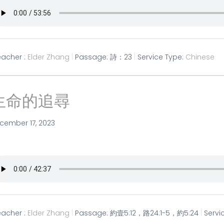
eacher :
Elder Zhang
Passage:
詩：23
Service Type:
Chinese
生命的追尋
cember 17, 2023
eacher :
Elder Zhang
Passage:
約壹5:12，路24:1-5，約5:24
Servi