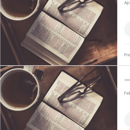
Apr
Pr
Fe