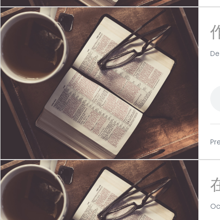
De
Pr
Oc