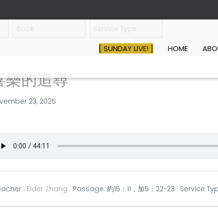
[ SUNDAY LIVE! ]
HOME
AB
喜樂的追尋
vember 23, 2025
eacher :
Elder Zhang
Passage:
約15：11，加5：22~23
Service Typ