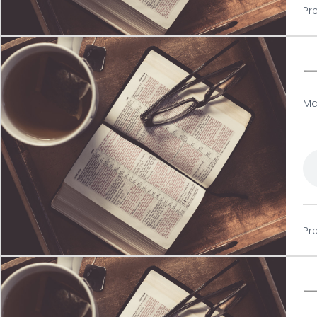
Pr
Ma
Pr