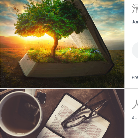
Ja
Pr
Au