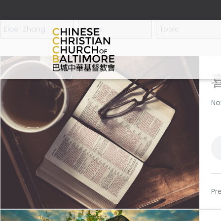
No
Pr