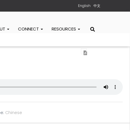
English
中文
OUT
CONNECT
RESOURCES
e:
Chinese