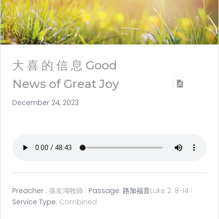
大 喜 的 信 息 Good
News of Great Joy
December 24, 2023
Preacher :
張友鴻牧師
Passage:
路加福音
Luke 2: 8-14
Service Type:
Combined