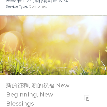
Passage:
1 Cor. (哥林多前書) 15: 35-54
Service Type:
Combined
新的征程, 新的祝福 New
Beginning, New
Blessings