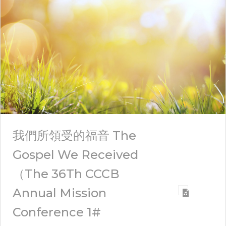
我們所領受的福音 The
Gospel We Received
（The 36Th CCCB
Annual Mission
Conference 1#