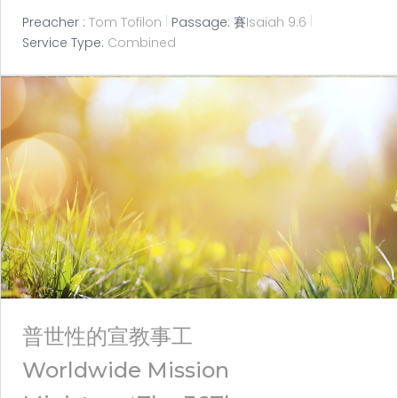
Preacher :
Tom Tofilon
Passage:
賽
Isaiah 9:6
Service Type:
Combined
普世性的宣教事工
Worldwide Mission