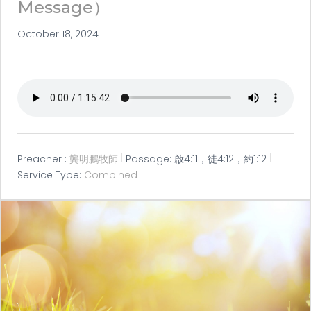
Message）
October 18, 2024
Preacher :
龔明鵬牧師
Passage:
啟4:11，徒4:12，約1:12
Service Type:
Combined