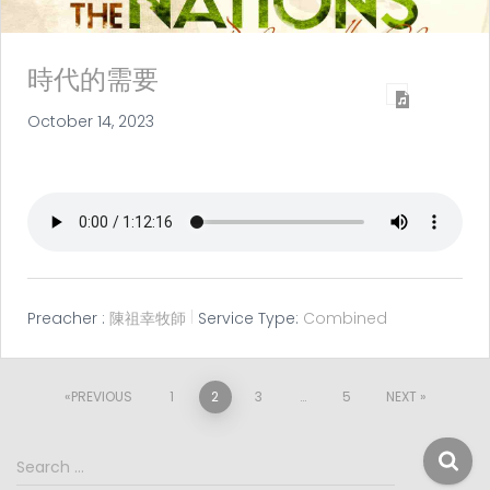
時代的需要
October 14, 2023
Preacher :
陳祖幸牧師
Service Type:
Combined
Posts
PREVIOUS
1
2
3
…
5
NEXT
pagination
S
Search …
e