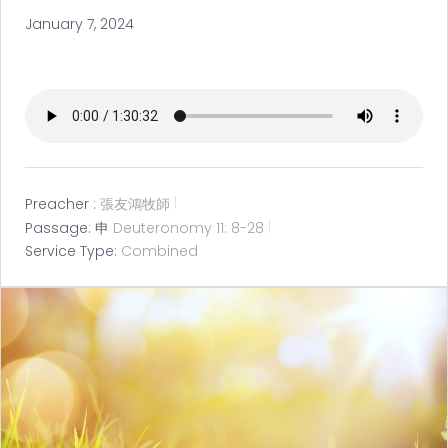
January 7, 2024
Preacher :
張友鴻牧師
Passage:
申
Deuteronomy 11: 8-28
Service Type:
Combined