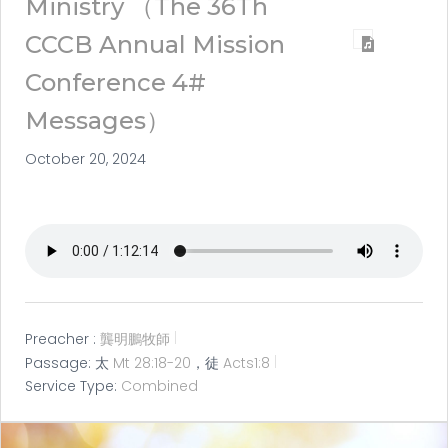
Ministry （The 36Th
CCCB Annual Mission
Conference 4#
Messages）
October 20, 2024
Preacher :
龔明鵬牧師
Passage:
太
Mt 28:18-20
，徒
Acts1:8
Service Type:
Combined