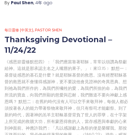
By
Paul Shen
,
4年
ago
每日靈修 (中英文)
PASTOR SHEN
Thanksgiving Devotional –
11/24/22
《感恩節靈修默想四》：「我們應當靠著耶穌，常常以頌讚為祭獻
給神。這就是那承認主名之人嘴唇的果子。」﹝來13:15﹞ 默想一：
基督徒感恩的基石是什麼？就是耶穌基督的救恩。沒有經歷耶穌基
督的救恩就不會懂得感謝神，更不要說他會見證神的奇異恩典。想
到祂為我們所作的，為我們所犧牲的愛，為我們所捨的命，為我們
所流的寶血，向我們所顯的慈愛與忍耐，我們難道不要向神獻上感
恩嗎？ 默想二：在舊約時代没有人可以空手來敬拜神，每個人都必
須按著各人的能力帶著祭物來敬拜神，但只有祭司才能獻祭。到了
新約時代，因著神的羔羊主耶稣基督背負了世人的罪孽，在十字架
上所完成的救贖大功，所有蒙恩得救的人，當存感恩與奉獻的心來
到神面前。神應許我們：「凡以感謝獻上為祭的便是榮耀我。那按
正路而行的，我必使他得著我的救恩。」（詩50:23） 禱告：感謝