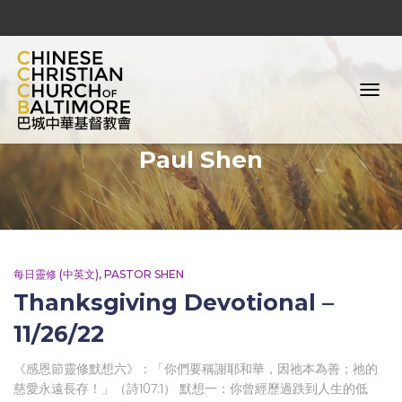
TOGG
NAVIG
Paul Shen
每日靈修 (中英文)
PASTOR SHEN
Thanksgiving Devotional –
11/26/22
《感恩節靈修默想六》：「你們要稱謝耶和華，因祂本為善；祂的
慈愛永遠長存！」（詩107:1） 默想一：你曾經歷過跌到人生的低