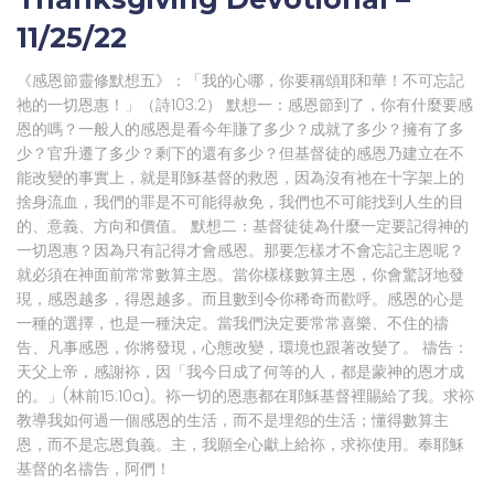
11/25/22
《感恩節靈修默想五》：「我的心哪，你要稱頌耶和華！不可忘記
祂的一切恩惠！」（詩103:2） 默想一：感恩節到了，你有什麼要感
恩的嗎？一般人的感恩是看今年賺了多少？成就了多少？擁有了多
少？官升遷了多少？剩下的還有多少？但基督徒的感恩乃建立在不
能改變的事實上，就是耶穌基督的救恩，因為沒有祂在十字架上的
捨身流血，我們的罪是不可能得赦免，我們也不可能找到人生的目
的、意義、方向和價值。 默想二：基督徒徒為什麼一定要記得神的
一切恩惠？因為只有記得才會感恩。那要怎樣才不會忘記主恩呢？
就必須在神面前常常數算主恩。當你樣樣數算主恩，你會驚訝地發
現，感恩越多，得恩越多。而且數到令你稀奇而歡呼。感恩的心是
一種的選擇，也是一種決定。當我們決定要常常喜樂、不住的禱
告、凡事感恩，你將發現，心態改變，環境也跟著改變了。 禱告：
天父上帝，感謝袮，因「我今日成了何等的人，都是蒙神的恩才成
的。」(林前15:10a)。袮一切的恩惠都在耶穌基督裡賜給了我。求袮
教導我如何過一個感恩的生活，而不是埋怨的生活；懂得數算主
恩，而不是忘恩負義。主，我願全心獻上給袮，求袮使用。奉耶穌
基督的名禱告，阿們！