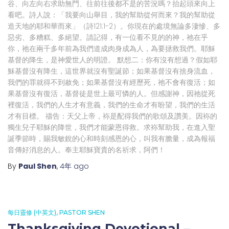
谷、向左向右求助無門、往前往後都不是的苦況嗎？抬起頭來向上
看吧。詩人說：「我要向山舉目，我的幫助從何而來？我的幫助從
造天地的耶和華而來」（詩121:1-2）。你現在的處境無論多淒慘、多
惡劣、多糟糕、多絕望。請記得，有一位看不見的的神，祂在乎
你，祂在兩千多年前為我們道成肉身成為人，為要拯救我們。耶穌
基督的降生，是神愛世人的明證。 默想二：你有沒有想過？假如耶
穌基督沒有降生，這世界就沒有聖誕節；如果基督沒有捨身流血，
我們的罪就得不到赦免；如果基督沒有經歷死，祂不會有復活；如
果基督沒有復活，基督徒是世上最可憐的人。但感謝神，因祂從死
裡復活，我們的人生才有意義，我們的生命才有盼望，我們的生活
才有目標。 禱告：天父上帝，袮是配得我們的歌頌及讚美。因袮的
獨生兒子耶穌的降世，我們才能蒙恩得救。求袮幫助我，在進入聖
誕季節時，賜我敏銳的心和時刻感恩的心，叫我有膽量，成為報福
音傳好消息的人。奉主耶穌寶貴的名祈求，阿們！
By
Paul Shen
,
4年
ago
每日靈修 (中英文)
PASTOR SHEN
Thanksgiving Devotional –