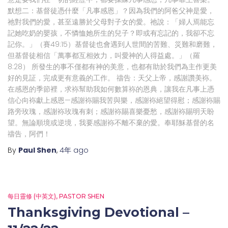
默想二：基督徒憑什麼「凡事感恩」？因為我們的阿爸父神是愛，
祂對我們的愛，甚至遠勝於父母對子女的愛。祂說：「婦人焉能忘
記她吃奶的嬰孩，不憐恤她所生的兒子？即或有忘記的，我卻不忘
記你。」（賽49:15）基督徒也會遇到人世間的苦難、災難和磨難，
但基督徒相信「萬事都互相效力，叫愛神的人得益處。」（羅
8:28） 所發生的事不僅都有神的美意，也都有助於我們為主作更美
好的見証，完成更有意義的工作。 禱告：天父上帝，感謝讚美袮。
在感恩的季節裡，求袮幫助我如何數算袮的恩典，讓我在凡事上憑
信心向袮獻上感恩—感謝袮賜我苦與樂，感謝袮絕望得慰；感謝袮賜
路旁玫瑰，感謝袮玫瑰有刺；感謝袮賜喜樂憂愁，感謝袮賜明天盼
望。無論順境或逆境，我要感謝袮不離不棄的愛。奉耶穌基督的名
禱告，阿們！
By
Paul Shen
,
4年
ago
每日靈修 (中英文)
PASTOR SHEN
Thanksgiving Devotional –