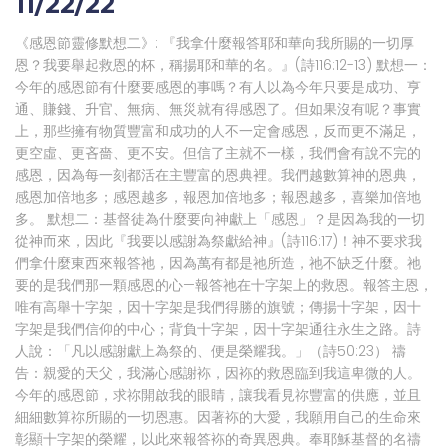
11/22/22
《感恩節靈修默想二》: 『我拿什麼報答耶和華向我所賜的一切厚
恩？我要舉起救恩的杯，稱揚耶和華的名。』(詩116:12-13) 默想一：
今年的感恩節有什麼要感恩的事嗎？有人以為今年只要是成功、亨
通、賺錢、升官、無病、無災就有得感恩了。但如果沒有呢？事實
上，那些擁有物質豐富和成功的人不一定會感恩，反而更不滿足，
更空虛、更吝嗇、更不安。但信了主就不一樣，我們會有說不完的
感恩，因為每一刻都活在主豐富的恩典裡。我們越數算神的恩典，
感恩加倍地多；感恩越多，報恩加倍地多；報恩越多，喜樂加倍地
多。 默想二：基督徒為什麼要向神獻上「感恩」？是因為我的一切
從神而來，因此『我要以感謝為祭獻給神』(詩116:17)！神不要求我
們拿什麼東西來報答祂，因為萬有都是祂所造，祂不缺乏什麼。祂
要的是我們那一顆感恩的心—報答祂在十字架上的救恩。報答主恩，
唯有高舉十字架，因十字架是我們得勝的旗號；傳揚十字架，因十
字架是我們信仰的中心；背負十字架，因十字架通往永生之路。詩
人說：「凡以感謝獻上為祭的、便是榮耀我。」（詩50:23） 禱
告：親愛的天父，我滿心感謝袮，因袮的救恩臨到我這卑微的人。
今年的感恩節，求祢開啟我的眼睛，讓我看見祢豐富的供應，並且
細細數算祢所賜的一切恩惠。因著袮的大愛，我願用自己的生命來
彰顯十字架的榮耀，以此來報答袮的奇異恩典。奉耶穌基督的名禱