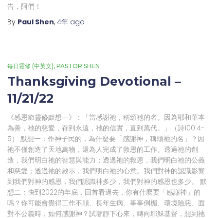
告，阿們！
By
Paul Shen
,
4年
ago
每日靈修 (中英文)
PASTOR SHEN
Thanksgiving Devotional –
11/21/22
《感恩節靈修默想一》：「當感謝祂，稱頌祂的名。因為耶和華本
為善，祂的慈愛，存到永遠，祂的信實，直到萬代。」（詩100:4-
5） 默想一：作神子民的，為什麼要「感謝神，稱頌祂的名」？因
祂不僅創造了天地萬物，還為人完成了救恩的工作。透過祂的創
造，我們明白祂的智慧與能力；透過祂的救恩，我們明白祂的公義
和慈愛；透過祂的啟示，我們明白祂的心意。我們對神的認識影響
到我們對神的感恩，我們認識神多少，我們對神的感恩也多少。 默
想二：快到2022的年底，回首看過去，你有什麼要「感謝神」的
嗎？你可能會覺得工作不順、長年生病、事事倒楣、環境險惡、面
對不公義時，如何感謝神？試著靜下心來，轉向耶穌基督，想到祂