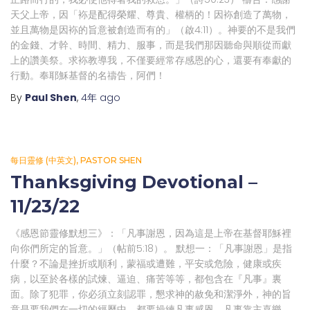
天父上帝，因「袮是配得榮耀、尊貴、權柄的！因袮創造了萬物，
並且萬物是因袮的旨意被創造而有的」（啟4:11）。神要的不是我們
的金錢、才幹、時間、精力、服事，而是我們那因聽命與順從而獻
上的讚美祭。求袮教導我，不僅要經常存感恩的心，還要有奉獻的
行動。奉耶穌基督的名禱告，阿們！
By
Paul Shen
,
4年
ago
每日靈修 (中英文)
PASTOR SHEN
Thanksgiving Devotional –
11/23/22
《感恩節靈修默想三》：「凡事謝恩，因為這是上帝在基督耶穌裡
向你們所定的旨意。」（帖前5:18）。 默想一：「凡事謝恩」是指
什麼？不論是挫折或順利，蒙福或遭難，平安或危險，健康或疾
病，以至於各樣的試煉、逼迫、痛苦等等，都包含在『凡事』裏
面。除了犯罪，你必須立刻認罪，懇求神的赦免和潔淨外，神的旨
意是要我們在一切的經歷中，都要操練凡事感恩，凡事靠主喜樂。