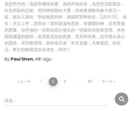
為您所作的：為您所犧牲的愛，為您所捨的命，為您所流的寶血，
向您所顯的忍耐。想到神無限的大愛，你就會感動地像大衛王一
樣，願在人面前「舉起救恩的杯，稱揚耶和華的名」(詩116:13)。 禱
告：天父上帝，讚美祢！因祢是滿有恩典，有憐憫的神，且有豐盛
的慈愛。祢所做的一切和祢容許發生的一切都在祢的美意裡。求祢
開我屬靈的眼睛，使我看見祢的真實、美意和美善，從而發出真心
的讚美。求祢教導我，靠袮每天過「常常喜樂，凡事謝恩」的生
活。奉主耶穌寶貴的名禱告，阿們！
By
Paul Shen
,
4年
ago
文
上一个
1
2
3
…
151
下一个
章
搜
搜索…
索
分
：
页