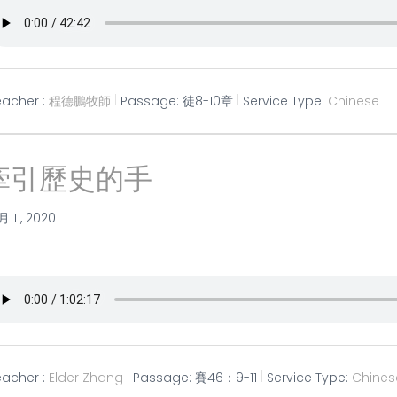
eacher :
程德鵬牧師
Passage:
徒8-10章
Service Type:
Chinese
牽引歷史的手
月 11, 2020
eacher :
Elder Zhang
Passage:
賽46：9-11
Service Type:
Chines