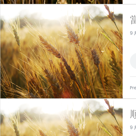
9 
Pr
9 