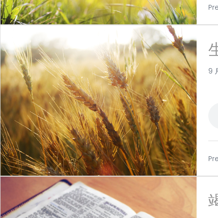
Pr
9 
Pr