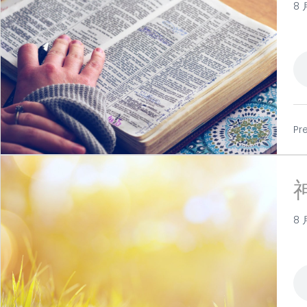
8 
Pr
8 