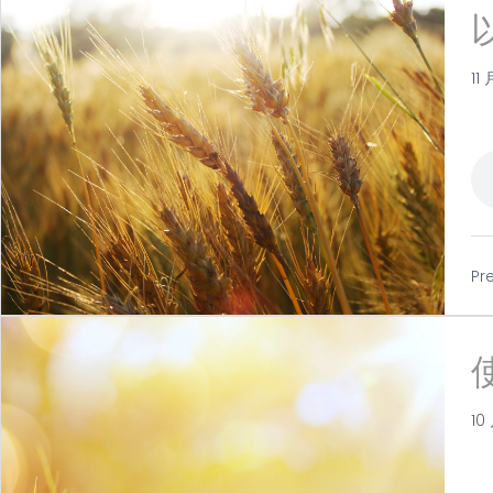
11 
Pr
10 