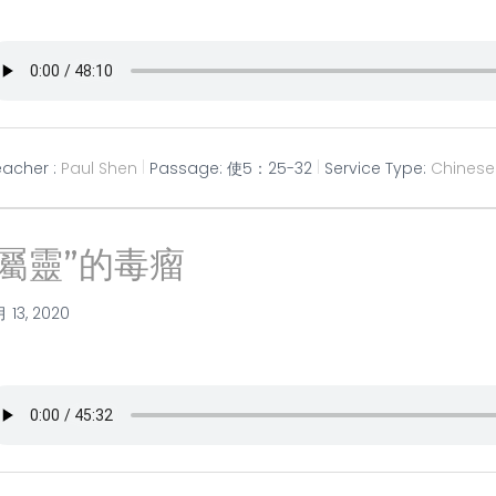
eacher :
Paul Shen
Passage:
使5：25-32
Service Type:
Chinese
“屬靈”的毒瘤
月 13, 2020