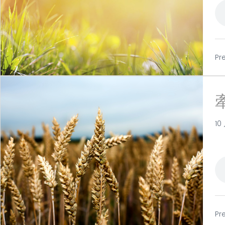
Pr
10 
Pr