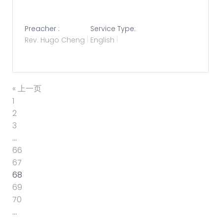
Preacher :
Service Type:
Rev. Hugo Cheng
English
« 上一页
1
2
3
…
66
67
68
69
70
…