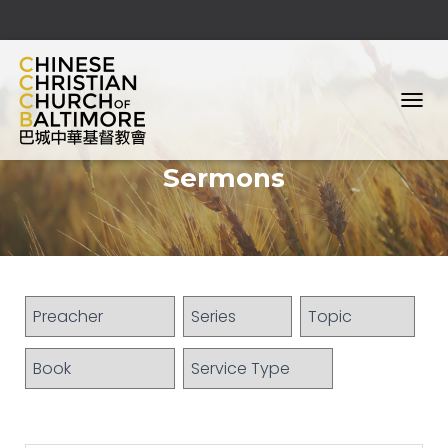
T
O
G
Sermons
G
L
E
N
A
V
I
G
A
T
I
O
N